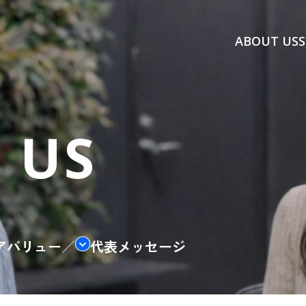
ABOUT US
S
 US
アバリュー
／
代表メッセージ