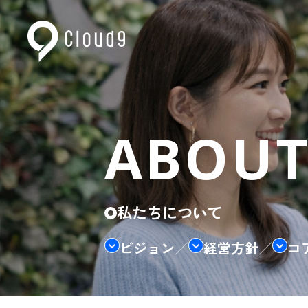
ABOUT
私たちについて
ビジョン
／
経営方針
／
コ